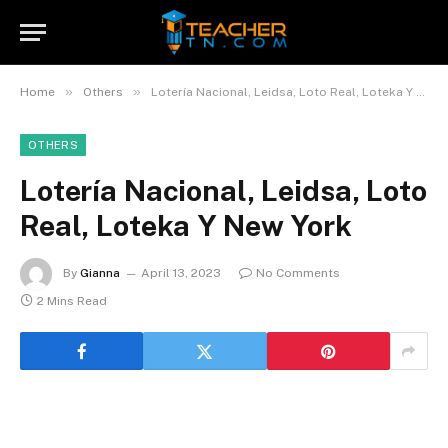
»
»
Home
Others
Lotería Nacional, Leidsa, Loto Real, Loteka Y New York
OTHERS
Lotería Nacional, Leidsa, Loto
Real, Loteka Y New York
By
Gianna
April 13, 2023
No Comments
2 Mins Read