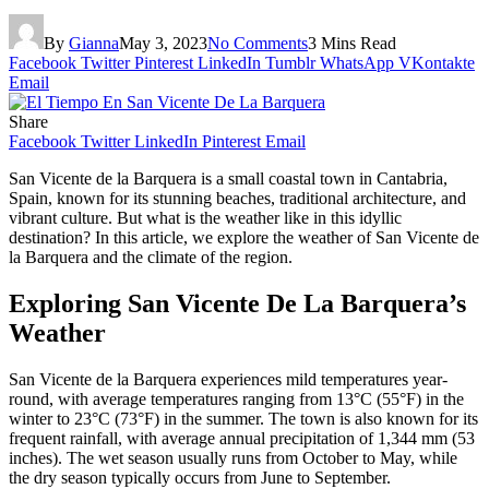
By
Gianna
May 3, 2023
No Comments
3 Mins Read
Facebook
Twitter
Pinterest
LinkedIn
Tumblr
WhatsApp
VKontakte
Email
Share
Facebook
Twitter
LinkedIn
Pinterest
Email
San Vicente de la Barquera is a small coastal town in Cantabria,
Spain, known for its stunning beaches, traditional architecture, and
vibrant culture. But what is the weather like in this idyllic
destination? In this article, we explore the weather of San Vicente de
la Barquera and the climate of the region.
Exploring San Vicente De La Barquera’s
Weather
San Vicente de la Barquera experiences mild temperatures year-
round, with average temperatures ranging from 13°C (55°F) in the
winter to 23°C (73°F) in the summer. The town is also known for its
frequent rainfall, with average annual precipitation of 1,344 mm (53
inches). The wet season usually runs from October to May, while
the dry season typically occurs from June to September.