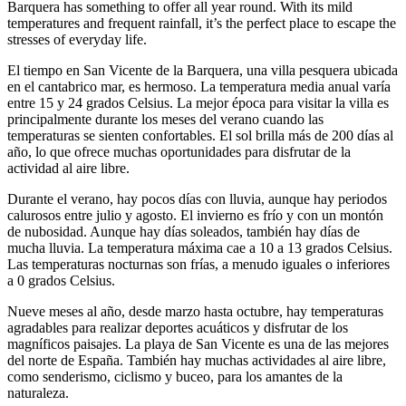
Barquera has something to offer all year round. With its mild
temperatures and frequent rainfall, it’s the perfect place to escape the
stresses of everyday life.
El tiempo en San Vicente de la Barquera, una villa pesquera ubicada
en el cantabrico mar, es hermoso. La temperatura media anual varía
entre 15 y 24 grados Celsius. La mejor época para visitar la villa es
principalmente durante los meses del verano cuando las
temperaturas se sienten confortables. El sol brilla más de 200 días al
año, lo que ofrece muchas oportunidades para disfrutar de la
actividad al aire libre.
Durante el verano, hay pocos días con lluvia, aunque hay periodos
calurosos entre julio y agosto. El invierno es frío y con un montón
de nubosidad. Aunque hay días soleados, también hay días de
mucha lluvia. La temperatura máxima cae a 10 a 13 grados Celsius.
Las temperaturas nocturnas son frías, a menudo iguales o inferiores
a 0 grados Celsius.
Nueve meses al año, desde marzo hasta octubre, hay temperaturas
agradables para realizar deportes acuáticos y disfrutar de los
magníficos paisajes. La playa de San Vicente es una de las mejores
del norte de España. También hay muchas actividades al aire libre,
como senderismo, ciclismo y buceo, para los amantes de la
naturaleza.